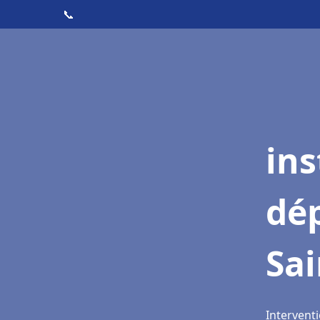
📞
ins
dé
Sai
Interventi