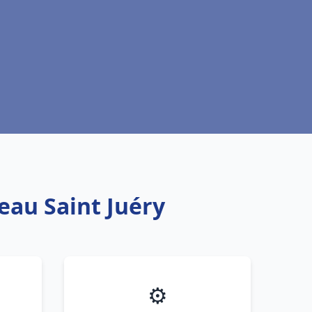
eau Saint Juéry
⚙️