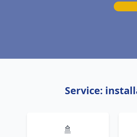
Service: insta
🚿