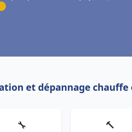
llation et dépannage chauffe 
🔧
🔨