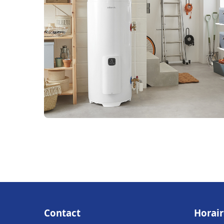
Contact
Horair