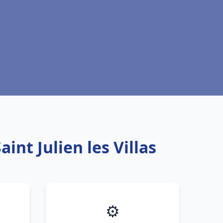
int Julien les Villas
⚙️