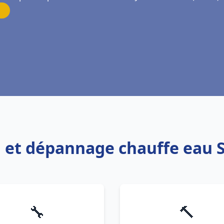
n et dépannage chauffe eau Sa
🔧
🔨