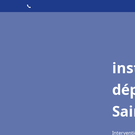
📞
ins
dé
Sai
Interventi