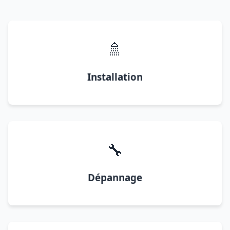
🚿
Installation
🔧
Dépannage