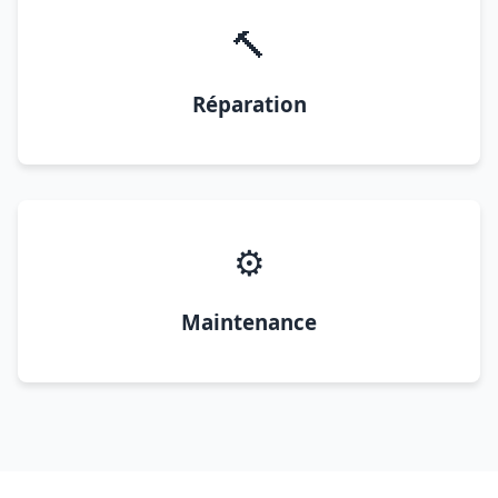
🔨
Réparation
⚙️
Maintenance