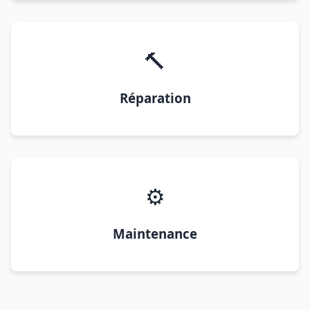
🔨
Réparation
⚙️
Maintenance