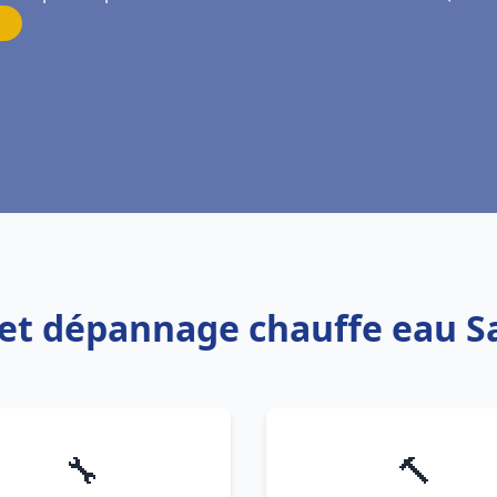
n et dépannage chauffe eau 
🔧
🔨