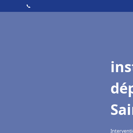
📞
ins
dé
Sa
Intervent