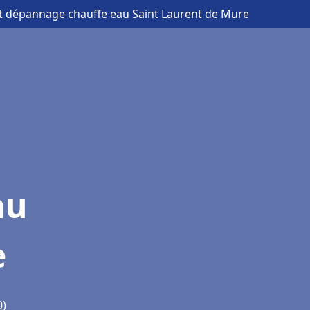
 et dépannage chauffe eau Saint Laurent de Mure
au
e
0)