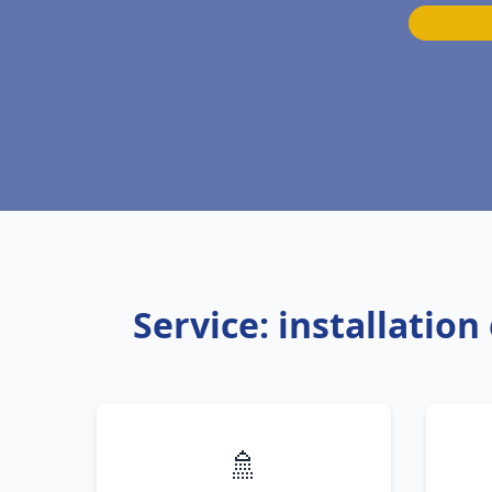
Service: installatio
🚿