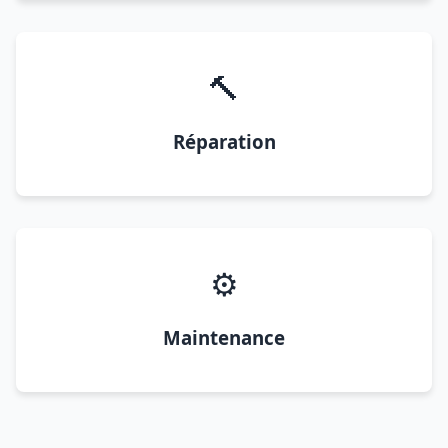
🔨
Réparation
⚙️
Maintenance