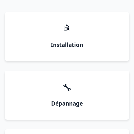
🚿
Installation
🔧
Dépannage