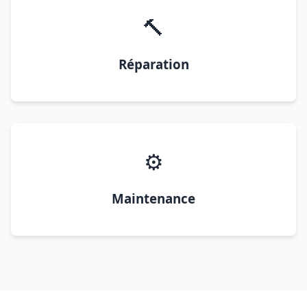
🔨
Réparation
⚙️
Maintenance