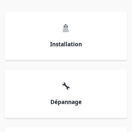
🚿
Installation
🔧
Dépannage