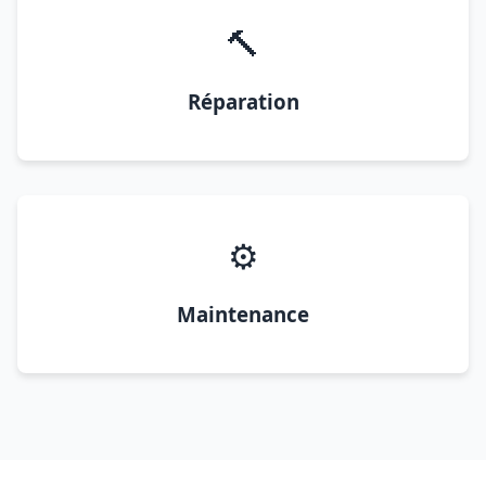
🔨
Réparation
⚙️
Maintenance