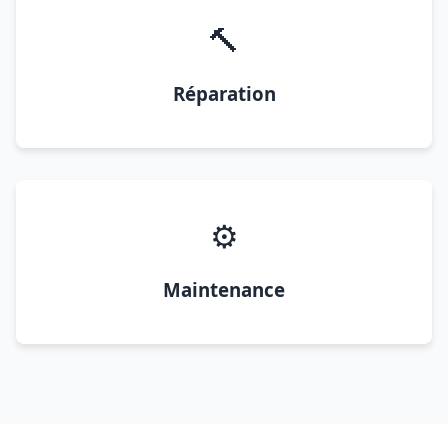
🔨
Réparation
⚙️
Maintenance