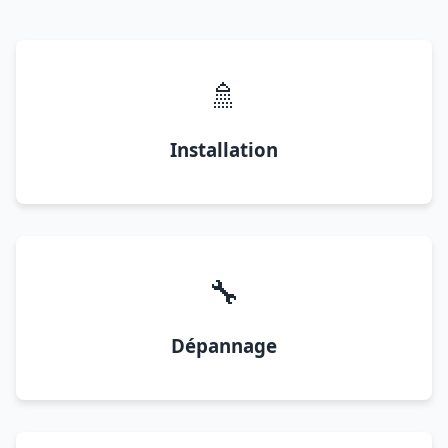
🚿
Installation
🔧
Dépannage