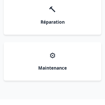
🔨
Réparation
⚙️
Maintenance