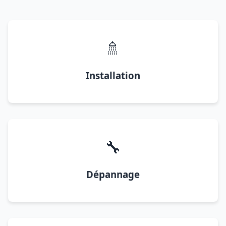
🚿
Installation
🔧
Dépannage