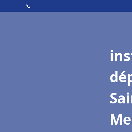
📞
ins
dé
Sai
Me