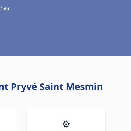
5750)
int Pryvé Saint Mesmin
⚙️