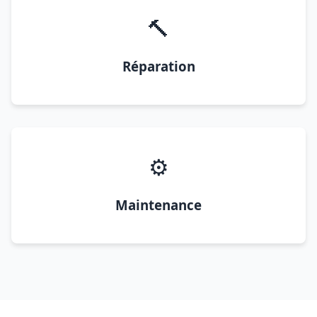
🔨
Réparation
⚙️
Maintenance