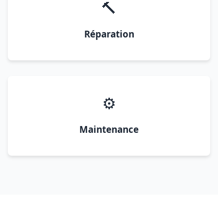
🔨
Réparation
⚙️
Maintenance