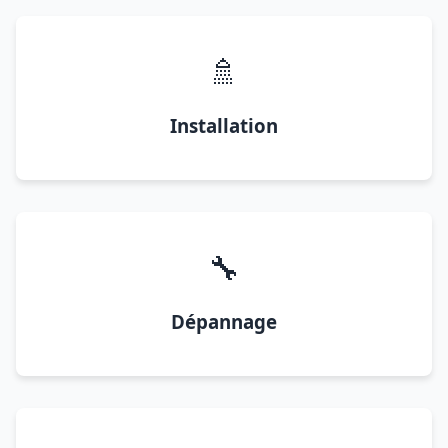
🚿
Installation
🔧
Dépannage