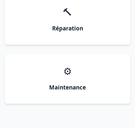
🔨
Réparation
⚙️
Maintenance