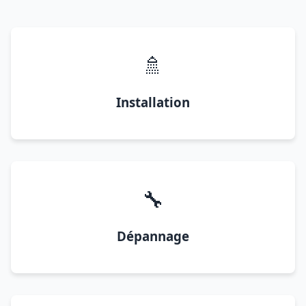
🚿
Installation
🔧
Dépannage