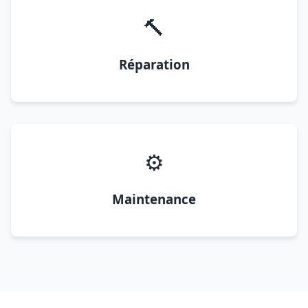
🔨
Réparation
⚙️
Maintenance