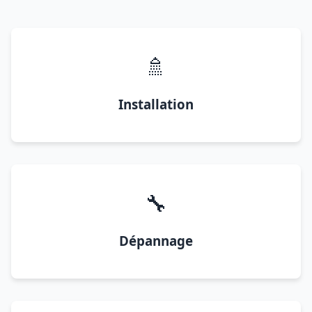
🚿
Installation
🔧
Dépannage