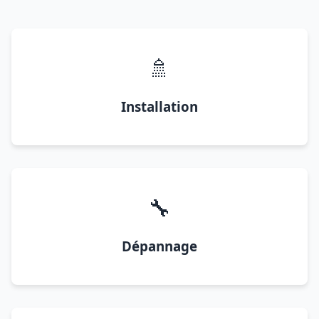
🚿
Installation
🔧
Dépannage