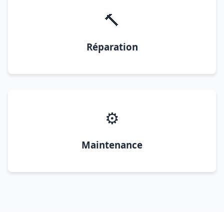
🔨
Réparation
⚙️
Maintenance