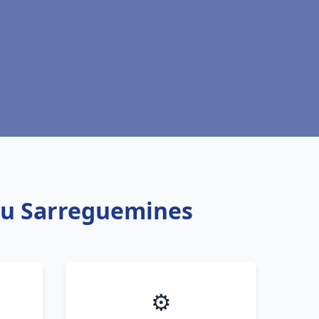
eau Sarreguemines
⚙️