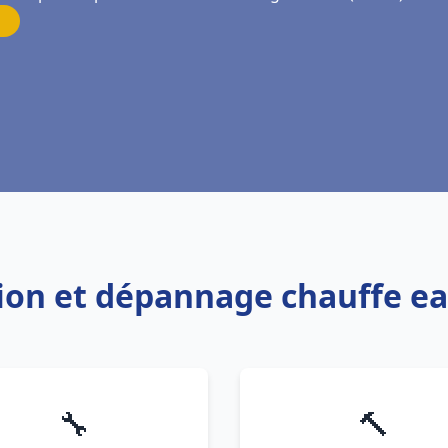
ation et dépannage chauffe 
🔧
🔨