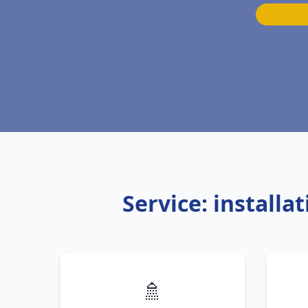
Service: install
🚿