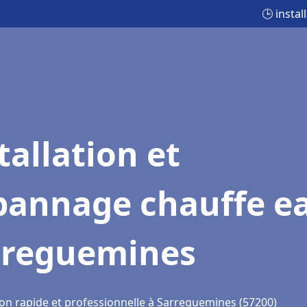
🕒 insta
tallation et
pannage chauffe e
rreguemines
ion rapide et professionnelle à Sarreguemines (57200)