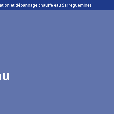
llation et dépannage chauffe eau Sarreguemines
au