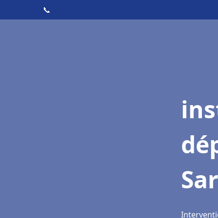
📞
ins
dé
Sa
Intervent