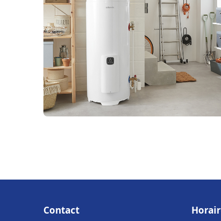
Contact
Horair