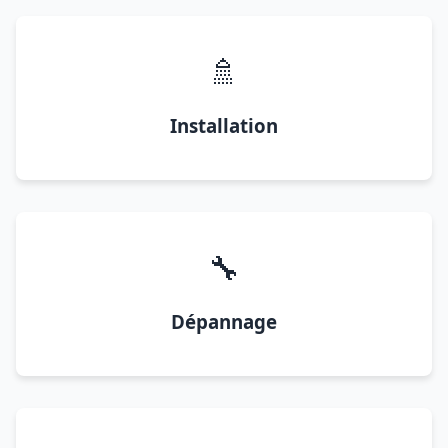
🚿
Installation
🔧
Dépannage