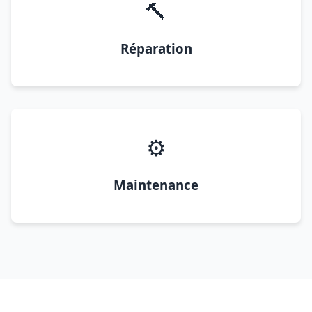
🔨
Réparation
⚙️
Maintenance