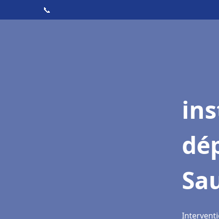
📞
ins
dé
Sa
Intervent