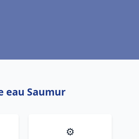
fe eau Saumur
⚙️