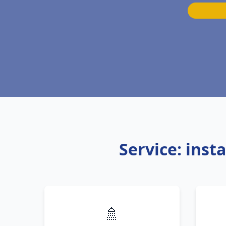
Service: ins
🚿