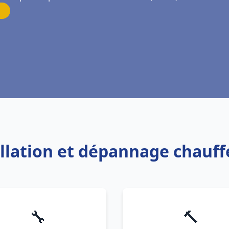
tallation et dépannage chauf
🔧
🔨