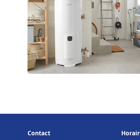
Contact
Horair