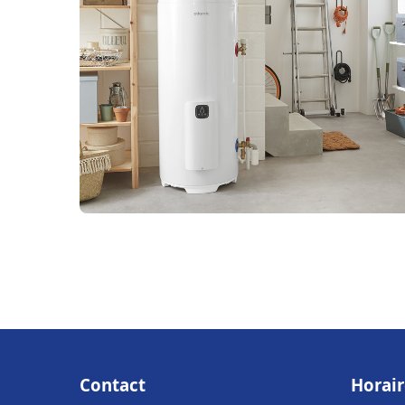
Contact
Horair