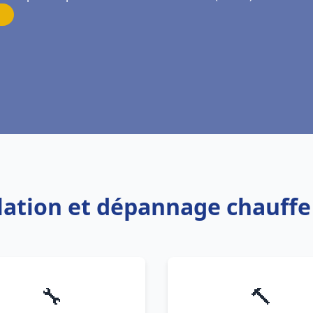
allation et dépannage chauff
🔧
🔨