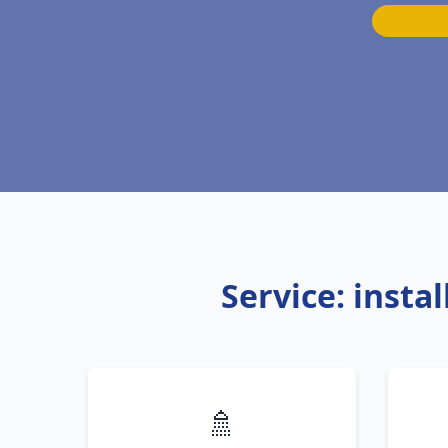
Service: inst
🚿