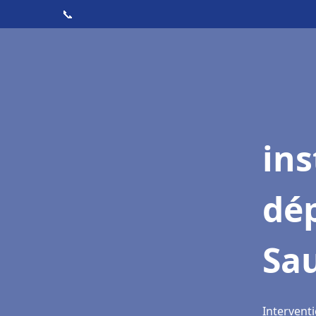
📞
ins
dé
Sa
Intervent