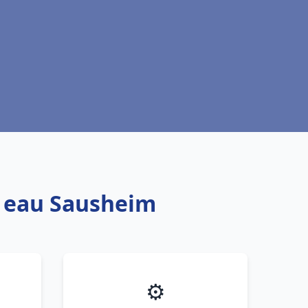
e eau Sausheim
⚙️