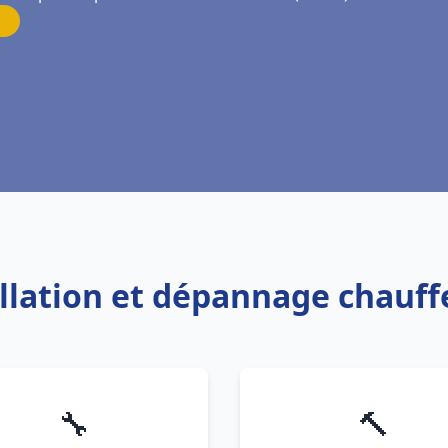
allation et dépannage chauf
🔧
🔨