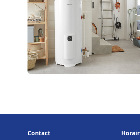
Contact
Horair