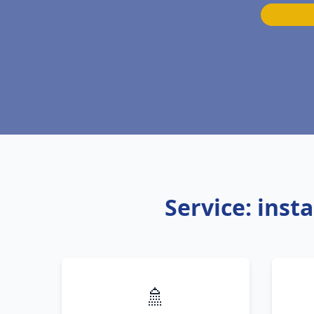
Service: inst
🚿