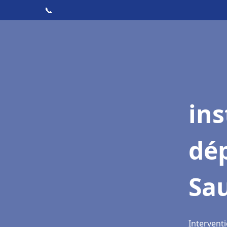
📞
ins
dé
Sa
Interventi