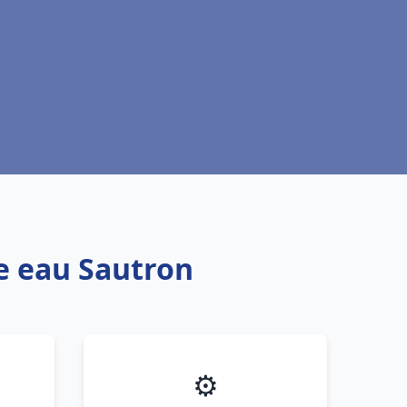
fe eau Sautron
⚙️