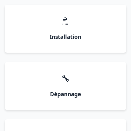
🚿
Installation
🔧
Dépannage