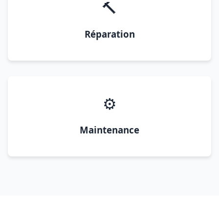
🔨
Réparation
⚙️
Maintenance