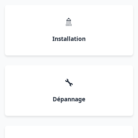
🚿
Installation
🔧
Dépannage