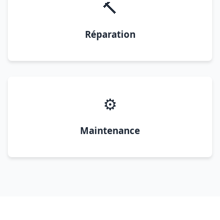
🔨
Réparation
⚙️
Maintenance