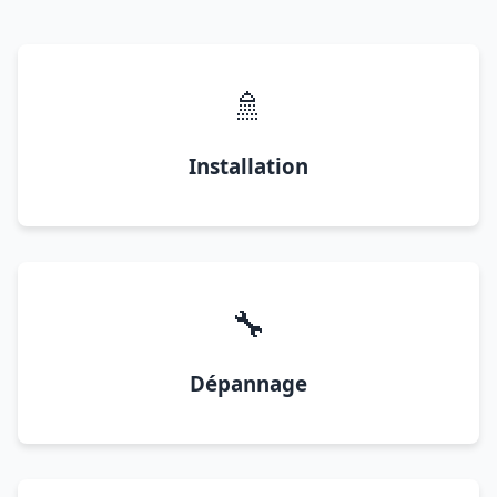
🚿
Installation
🔧
Dépannage