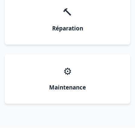
🔨
Réparation
⚙️
Maintenance