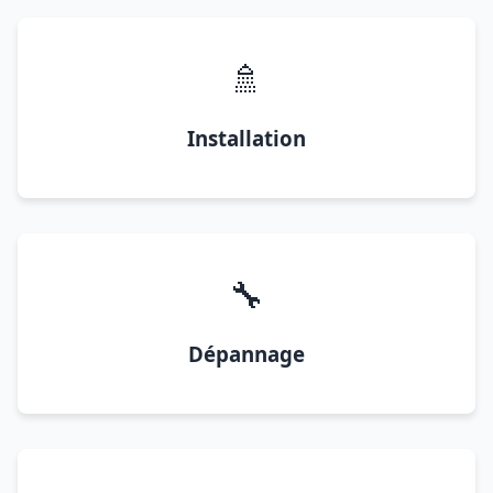
🚿
Installation
🔧
Dépannage