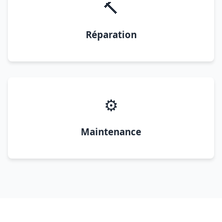
🔨
Réparation
⚙️
Maintenance