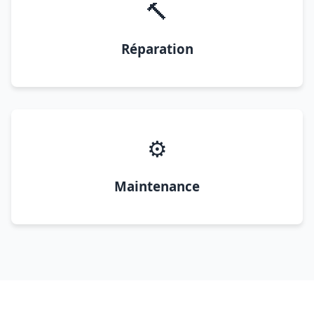
🔨
Réparation
⚙️
Maintenance