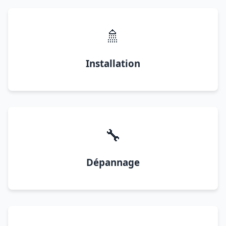
🚿
Installation
🔧
Dépannage