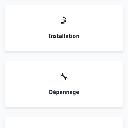
🚿
Installation
🔧
Dépannage