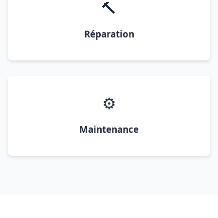
🔨
Réparation
⚙️
Maintenance