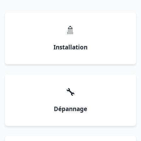
🚿
Installation
🔧
Dépannage