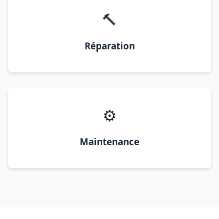
🔨
Réparation
⚙️
Maintenance