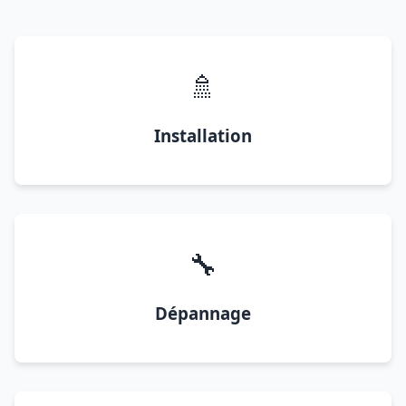
🚿
Installation
🔧
Dépannage