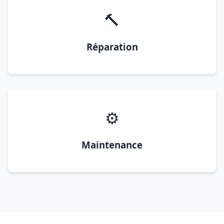
🔨
Réparation
⚙️
Maintenance