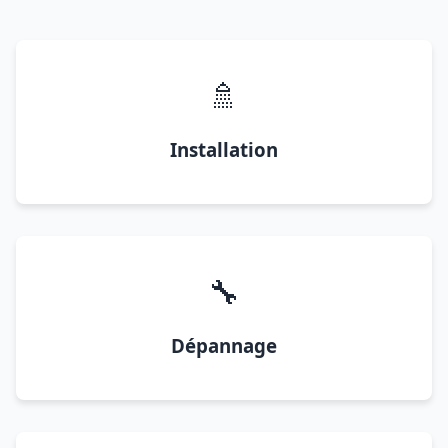
🚿
Installation
🔧
Dépannage