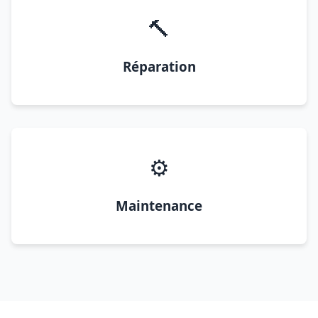
🔨
Réparation
⚙️
Maintenance