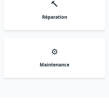
🔨
Réparation
⚙️
Maintenance