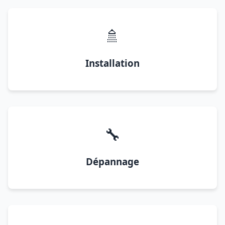
🚿
Installation
🔧
Dépannage