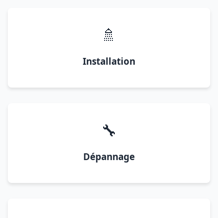
🚿
Installation
🔧
Dépannage