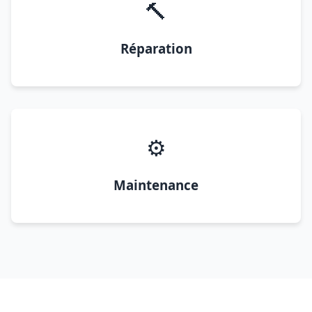
🔨
Réparation
⚙️
Maintenance