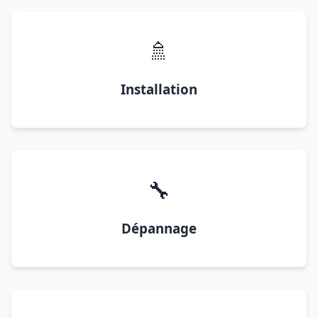
🚿
Installation
🔧
Dépannage