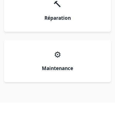
🔨
Réparation
⚙️
Maintenance