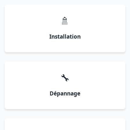
🚿
Installation
🔧
Dépannage