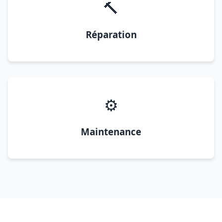
🔨
Réparation
⚙️
Maintenance