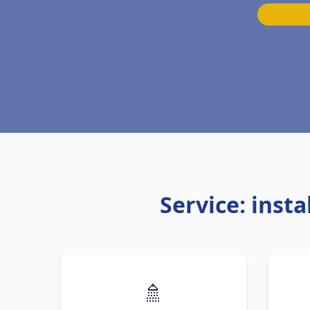
Service: inst
🚿