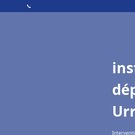
📞
ins
dé
Ur
Intervent