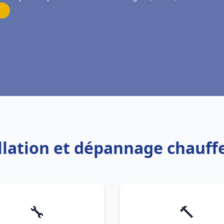
allation et dépannage chauf
🔧
🔨