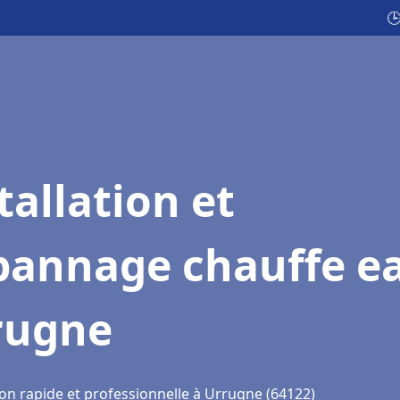

tallation et
pannage chauffe e
rugne
ion rapide et professionnelle à Urrugne (64122)