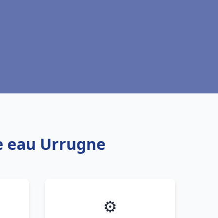
fe eau Urrugne
⚙️