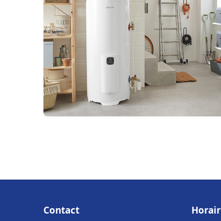
Contact
Horair