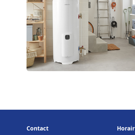
Contact
Horair