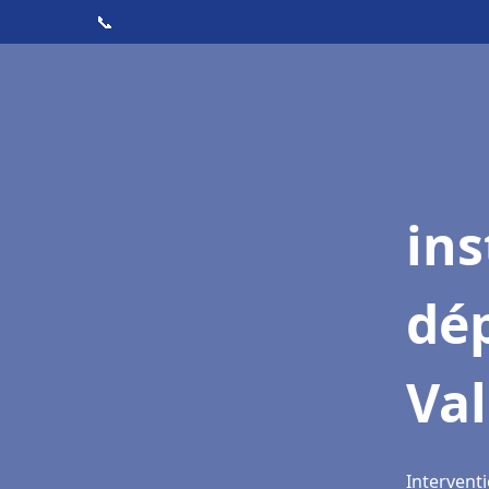
📞
ins
dé
Va
Interventi