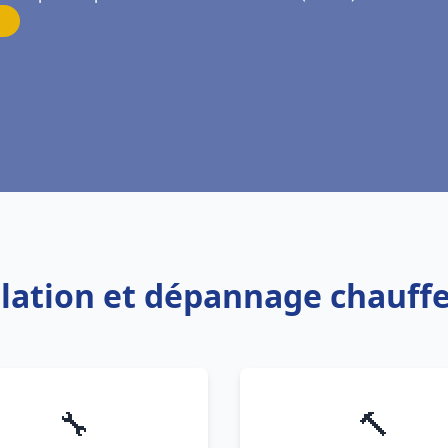
allation et dépannage chauff
🔧
🔨