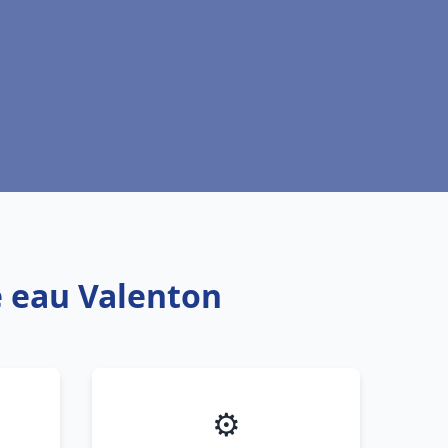
e eau Valenton
⚙️