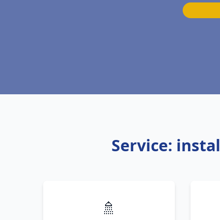
Service: inst
🚿