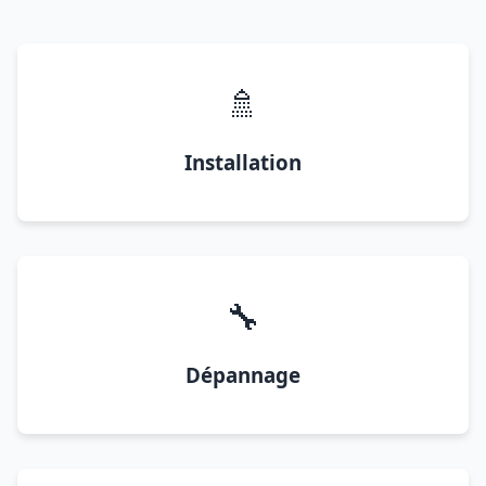
🚿
Installation
🔧
Dépannage