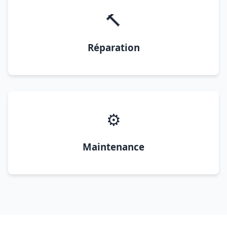
🔨
Réparation
⚙️
Maintenance