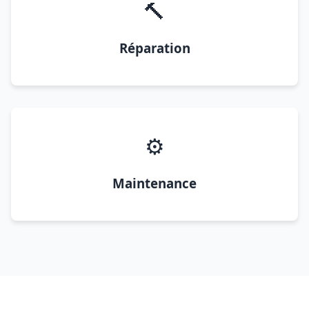
🔨
Réparation
⚙️
Maintenance