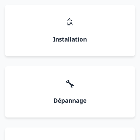
🚿
Installation
🔧
Dépannage