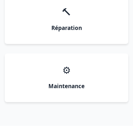
🔨
Réparation
⚙️
Maintenance