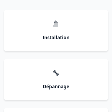
🚿
Installation
🔧
Dépannage