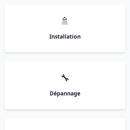
🚿
Installation
🔧
Dépannage