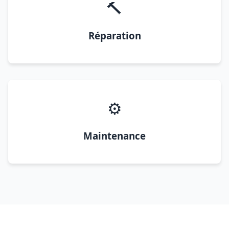
🔨
Réparation
⚙️
Maintenance