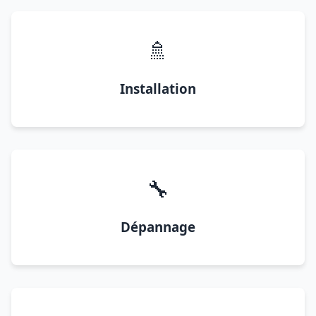
🚿
Installation
🔧
Dépannage