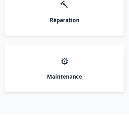
🔨
Réparation
⚙️
Maintenance