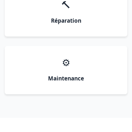
🔨
Réparation
⚙️
Maintenance