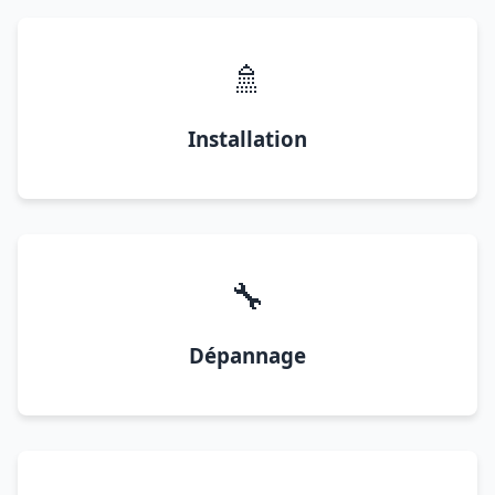
🚿
Installation
🔧
Dépannage