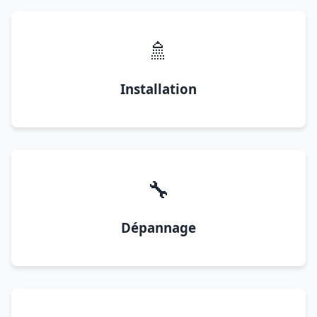
🚿
Installation
🔧
Dépannage