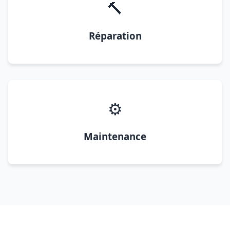
🔨
Réparation
⚙️
Maintenance