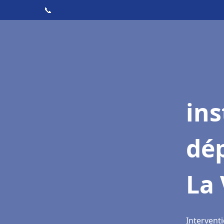
📞
ins
dé
La 
Interventi