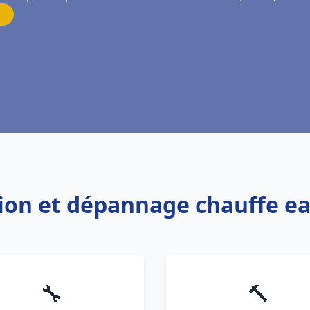
tion et dépannage chauffe ea
🔧
🔨