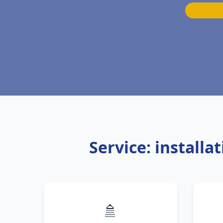
Service: installa
🚿