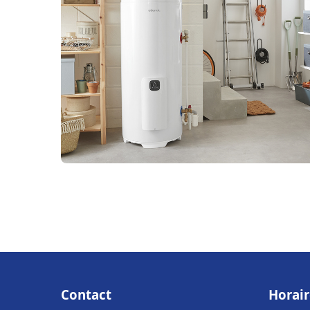
Contact
Horair