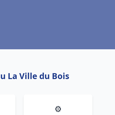
u La Ville du Bois
⚙️