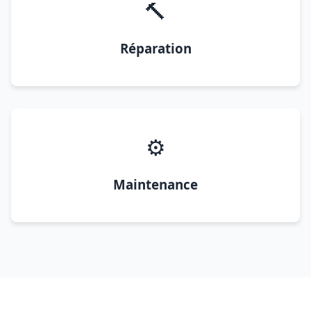
🔨
Réparation
⚙️
Maintenance