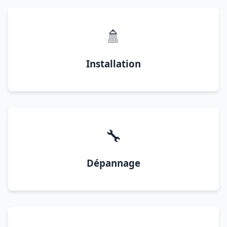
🚿
Installation
🔧
Dépannage