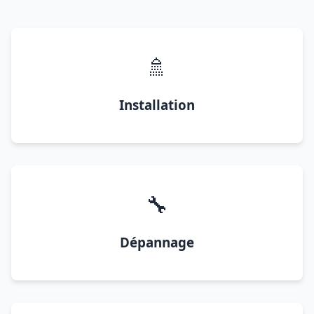
🚿
Installation
🔧
Dépannage