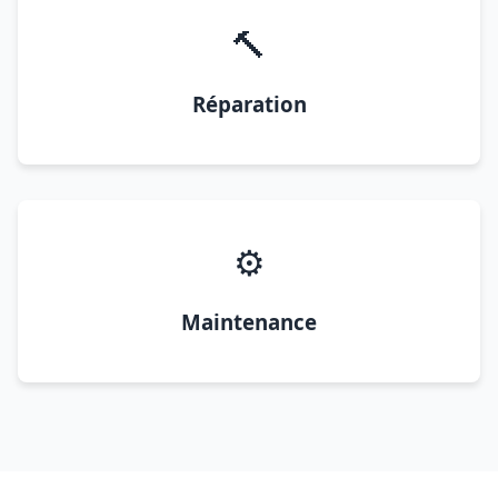
🔨
Réparation
⚙️
Maintenance