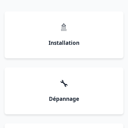
🚿
Installation
🔧
Dépannage