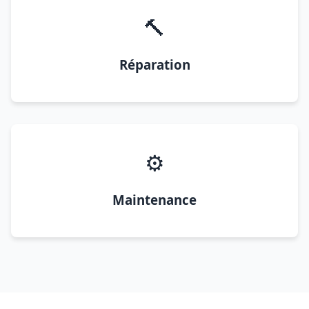
🔨
Réparation
⚙️
Maintenance