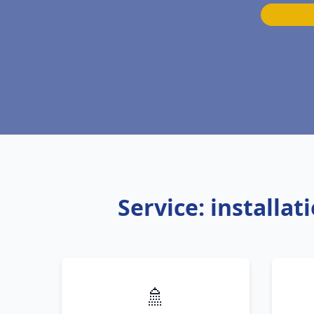
Service: installa
🚿