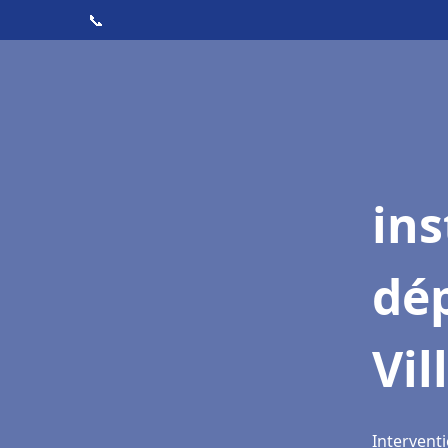
📞
ins
dé
Vil
Interventi