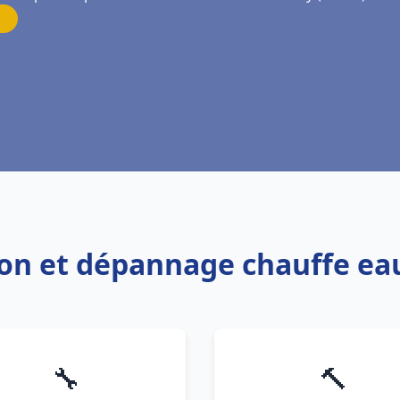
tion et dépannage chauffe eau
🔧
🔨