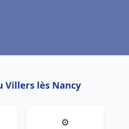
 Villers lès Nancy
⚙️