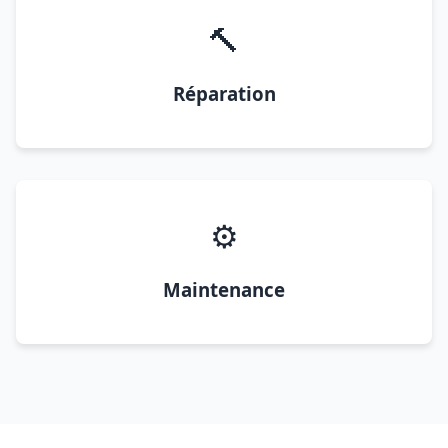
🔨
Réparation
⚙️
Maintenance