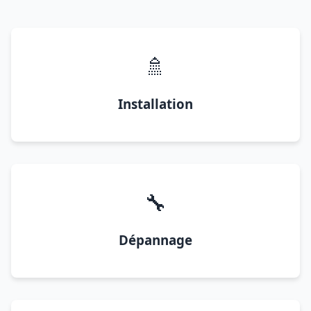
🚿
Installation
🔧
Dépannage