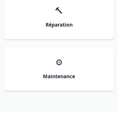
🔨
Réparation
⚙️
Maintenance