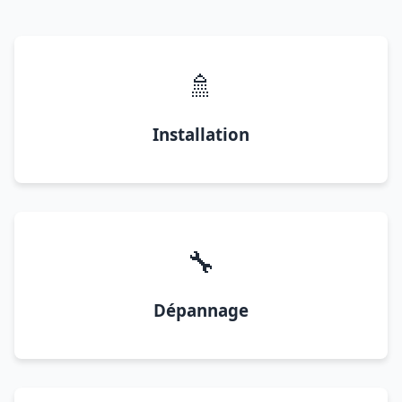
🚿
Installation
🔧
Dépannage